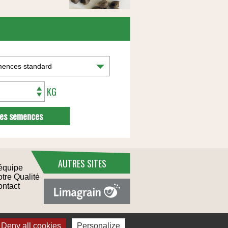
KG
Mes semences
AUTRES SITES
équipe
tre Qualité
ntact
Deny all cookies
Personalize