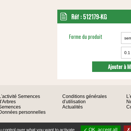
Réf :
512179-KG
Forme du produit
Ajouter à 
L'activité Semences
Conditions générales
L'
d'Arbres
d'utilisation
No
Semences
Actualités
Co
Données personnelles
Réalisation du site : Mediapilote
 control over what you want to activate
OK, accept all